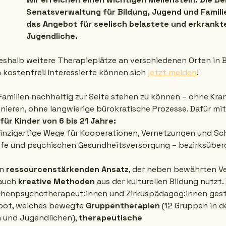
Senatsverwaltung für Bildung, Jugend und Familie
das Angebot für seelisch belastete und erkrankte
Jugendliche.
eshalb weitere Therapieplätze an verschiedenen Orten in B
 kostenfrei! Interessierte können sich 
jetzt melden
!
, Familien nachhaltig zur Seite stehen zu können – ohne Kr
ieren, ohne langwierige bürokratische Prozesse. Dafür mit
 für Kinder von 6 bis 21 Jahre:
inzigartige Wege für Kooperationen, Vernetzungen und Schn
lfe und psychischen Gesundheitsversorgung – bezirksüber
m 
ressourcenstärkenden Ansatz
, der neben bewährten Ve
auch 
kreative Methoden
 aus der kulturellen Bildung nutzt
chenpsychotherapeut:innen und Zirkuspädagog:innen gest
ot, welches bewegte 
Gruppentherapien
 (12 Gruppen in 
n und Jugendlichen), 
therapeutische 