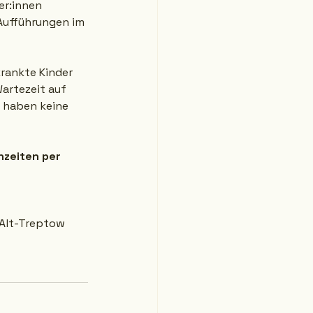
er:innen 
Aufführungen im 
rankte Kinder 
artezeit auf 
 haben keine 
hzeiten per 
 Alt-Treptow 