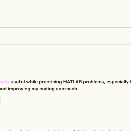
ALEGRIA beim Markt der
Som
seelischen Gesundheit am
21.0
Urbankrankenhaus
help
 useful while practicing MATLAB problems, especially f
 and improving my coding approach.
n