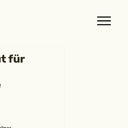
t für
e
liner 