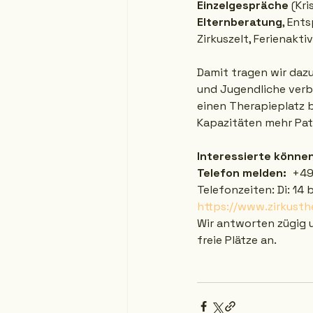
Einzelgespräche
 (Kr
Elternberatung
, Ent
Zirkuszelt, Ferienakti
Damit tragen wir dazu
und Jugendliche verbe
einen Therapieplatz 
Kapazitäten mehr Pa
Interessierte können
Telefon melden:
  +49
Telefonzeiten: Di: 14 b
https://www.zirkusth
Wir antworten zügig u
freie Plätze an.