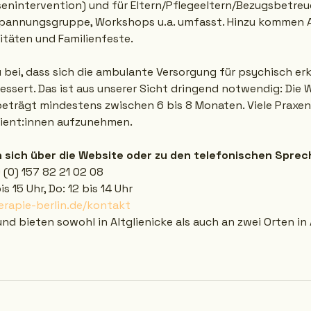
isenintervention) und für Eltern/Pflegeeltern/Bezugsbetreu
spannungsgruppe, Workshops u.a. umfasst. Hinzu kommen 
vitäten und Familienfeste.
 bei, dass sich die ambulante Versorgung für psychisch erk
ssert. Das ist aus unserer Sicht dringend notwendig: Die W
beträgt mindestens zwischen 6 bis 8 Monaten. Viele Praxen
tient:innen aufzunehmen.
 sich über die Website oder zu den telefonischen Sprec
 (0) 157 82 21 02 08
is 15 Uhr, Do: 12 bis 14 Uhr
erapie-berlin.de/kontakt
nd bieten sowohl in Altglienicke als auch an zwei Orten in