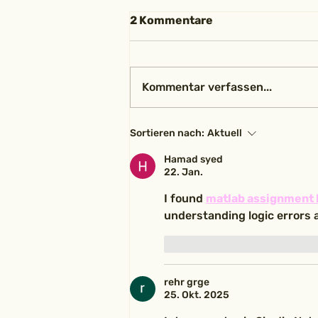
2 Kommentare
Kommentar verfassen...
Alegria schenkt Freude –
Sortieren nach:
Aktuell
Abschlussaufführung
unseres 4.
Hamad syed
22. Jan.
Therapiedurchgangs
I found 
matlab assignment 
understanding logic errors
Gefällt mir
Antworte
rehr grge
25. Okt. 2025