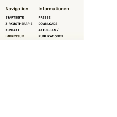
Navigation
Informationen
STARTSEITE
PRESSE
ZIRKUSTHERAPIE
DOWNLOADS
KONTAKT
AKTUELLES /
IMPRESSUM​
PUBLIKATIONEN
DATENSCHUTZ
CABUWAZI
KOOPERATIONSPARTNER:IN
Aktiv werden
SPENDEN
OFFENE STELLEN
Unterstützt
durch