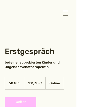
Erstgespräch
bei einer approbierten Kinder und
Jugendpsychotherapeutin
101,30
Euro
50 Min.
5
101,30 €
Online
0
M
i
n
Weiter
.