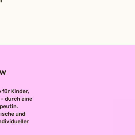
ow
 für Kinder,
– durch eine
peutin.
lische und
dividueller